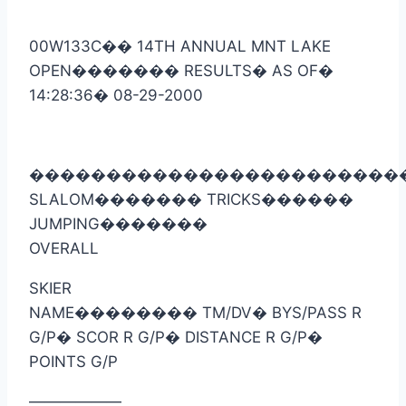
00W133C
��
14TH ANNUAL MNT LAKE
OPEN
�������
RESULTS
�
AS OF
�
14:28:36
�
08-29-2000
������������������������
SLALOM
�������
TRICKS
������
JUMPING
�������
OVERALL
SKIER
NAME
��������
TM/DV
�
BYS/PASS R
G/P
�
SCOR R G/P
�
DISTANCE R G/P
�
POINTS G/P
——————