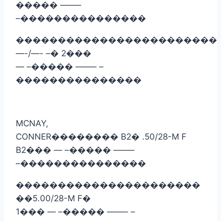
�����
——–
–
���������������
������������������������
—-/—- –
�
2
���
— –
�����
——– –
���������������
MCNAY,
CONNER
��������
B2
�
.50/28-M F
B2
���
— –
�����
——–
–
���������������
����������������������
��
5.00/28-M F
�
1
���
— –
�����
——– –