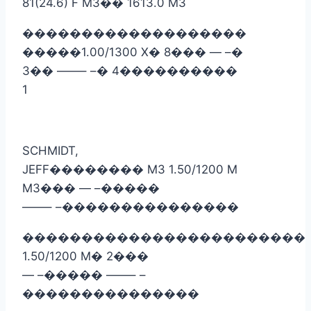
81(24.6) F M3
��
1613.0 M3
�������������������
�����
1.00/1300 X
�
8
���
— –
�
3
��
——– –
�
4
����������
1
SCHMIDT,
JEFF
��������
M3 1.50/1200 M
M3
���
— –
�����
——– –
���������������
������������������������
1.50/1200 M
�
2
���
— –
�����
——– –
���������������