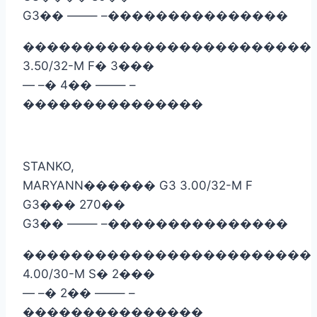
G3
��
——– –
���������������
������������������������
3.50/32-M F
�
3
���
— –
�
4
��
——– –
���������������
STANKO,
MARYANN
������
G3 3.00/32-M F
G3
���
270
��
G3
��
——– –
���������������
������������������������
4.00/30-M S
�
2
���
— –
�
2
��
——– –
���������������