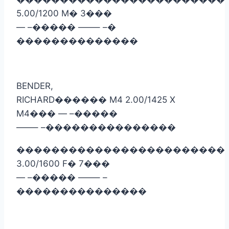
5.00/1200 M
�
3
���
— –
�����
——– –
�
��������������
BENDER,
RICHARD
������
M4 2.00/1425 X
M4
���
— –
�����
——– –
���������������
������������������������
3.00/1600 F
�
7
���
— –
�����
——– –
���������������