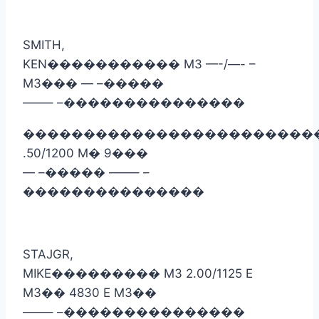
SMITH,
KEN
�����������
M3 —-/—- –
M3
���
— –
�����
——– –
���������������
������������������������
.50/1200 M
�
9
���
— –
�����
——– –
���������������
STAJGR,
MIKE
���������
M3 2.00/1125 E
M3
��
4830 E M3
��
——– –
���������������