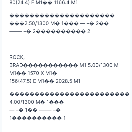
80(24.4) F M1
��
1166.4 M1
���������������������
���
2.50/1300 M
�
1
���
— –
�
2
��
——– –
�
2
����������
2
ROCK,
BRAD
�����������
M1 5.00/1300 M
M1
��
1570 X M1
�
156(47.5) E M1
��
2028.5 M1
������������������������
4.00/1300 M
�
1
���
— –
�
1
��
——– –
�
1
����������
1