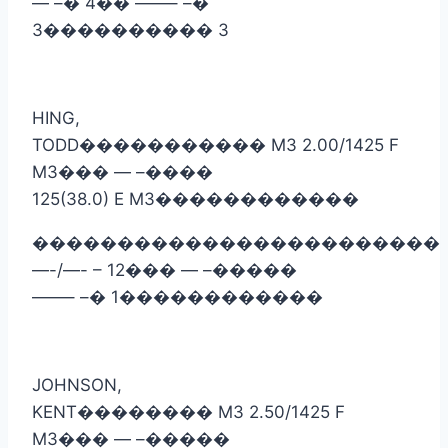
— –
�
4
��
——– –
�
3
����������
3
HING,
TODD
�����������
M3 2.00/1425 F
M3
���
— –
����
125(38.0) E M3
������������
������������������������
—-/—- – 12
���
— –
�����
——– –
�
1
������������
JOHNSON,
KENT
��������
M3 2.50/1425 F
M3
���
— –
�����