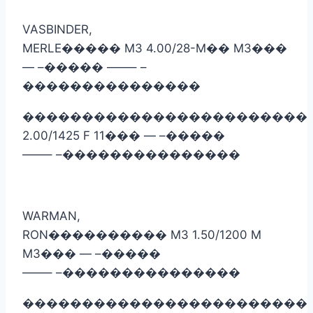
VASBINDER,
MERLE
�����
M3 4.00/28-M
��
M3
���
— –
�����
——– –
���������������
������������������������
2.00/1425 F 11
���
— –
�����
——– –
���������������
WARMAN,
RON
����������
M3 1.50/1200 M
M3
���
— –
�����
——– –
���������������
������������������������