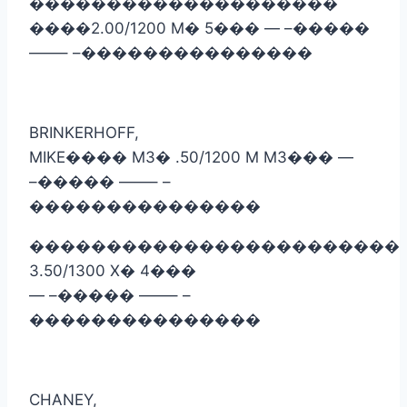
��������������������
����
2.00/1200 M
�
5
���
— –
�����
——– –
���������������
BRINKERHOFF,
MIKE
����
M3
�
.50/1200 M M3
���
—
–
�����
——– –
���������������
������������������������
3.50/1300 X
�
4
���
— –
�����
——– –
���������������
CHANEY,