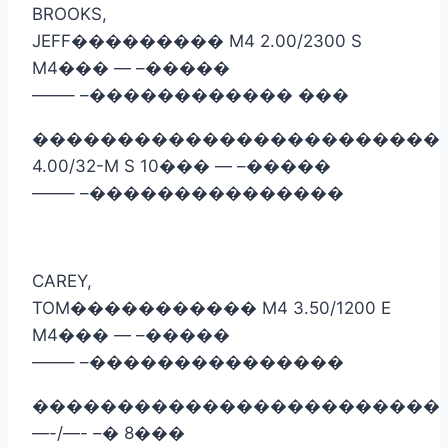
BROOKS,
JEFF
���������
M4 2.00/2300 S
M4
���
— –
�����
——– –
������������
���
������������������������
4.00/32-M S 10
���
— –
�����
——– –
���������������
CAREY,
TOM
�����������
M4 3.50/1200 E
M4
���
— –
�����
——– –
���������������
������������������������
—-/—- –
�
8
���