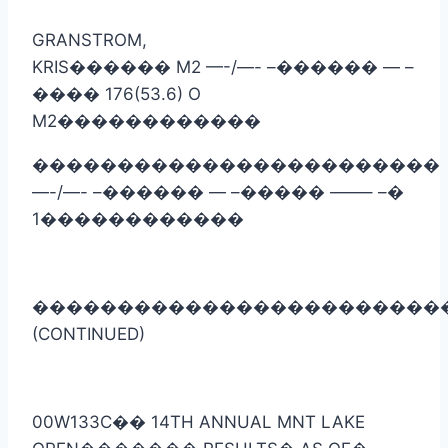
GRANSTROM,
KRIS
������
M2 —-/—- –
������
— –
����
176(53.6) O
M2
������������
������������������������
—-/—- –
������
— –
�����
——– –
�
1
������������
������������������������
(CONTINUED)
00W133C
��
14TH ANNUAL MNT LAKE