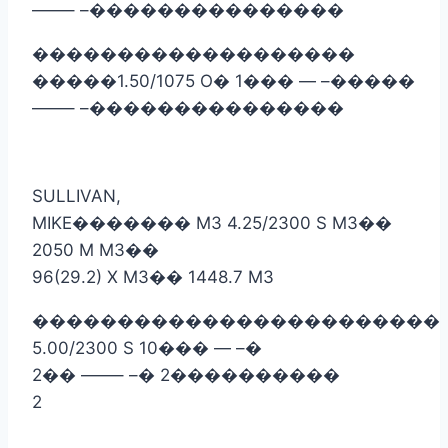
——– –
���������������
�������������������
�����
1.50/1075 O
�
1
���
— –
�����
——– –
���������������
SULLIVAN,
MIKE
�������
M3 4.25/2300 S M3
��
2050 M M3
��
96(29.2) X M3
��
1448.7 M3
������������������������
5.00/2300 S 10
���
— –
�
2
��
——– –
�
2
����������
2