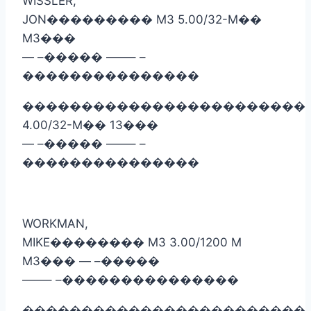
WISSLER,
JON
���������
M3 5.00/32-M
��
M3
���
— –
�����
——– –
���������������
������������������������
4.00/32-M
��
13
���
— –
�����
——– –
���������������
WORKMAN,
MIKE
��������
M3 3.00/1200 M
M3
���
— –
�����
——– –
���������������
������������������������