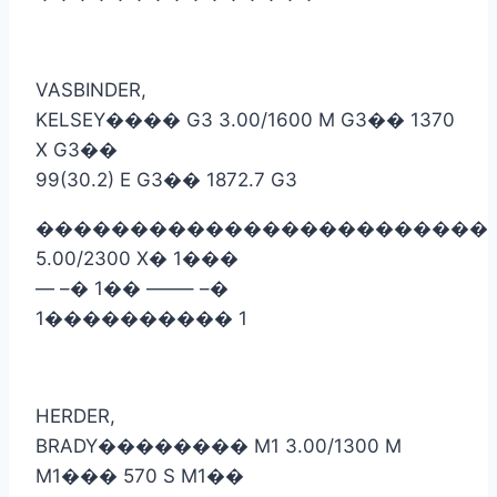
VASBINDER,
KELSEY
����
G3 3.00/1600 M G3
��
1370
X G3
��
99(30.2) E G3
��
1872.7 G3
������������������������
5.00/2300 X
�
1
���
— –
�
1
��
——– –
�
1
����������
1
HERDER,
BRADY
��������
M1 3.00/1300 M
M1
���
570 S M1
��