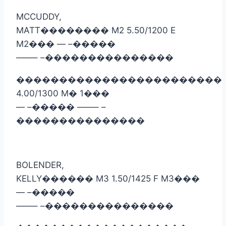
MCCUDDY,
MATT
��������
M2 5.50/1200 E
M2
���
— –
�����
——– –
���������������
������������������������
4.00/1300 M
�
1
���
— –
�����
——– –
���������������
BOLENDER,
KELLY
������
M3 1.50/1425 F M3
���
— –
�����
——– –
���������������