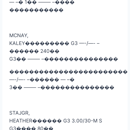
— –
�
1
��
——– –
����
�����������
MCNAY,
KALEY
���������
G3 —-/—- –
������
240
��
G3
��
——– –
���������������
������������������������
—-/—- –
������
— –
�
3
��
——– –
���������������
STAJGR,
HEATHER
������
G3 3.00/30-M S
G3
����
80
��