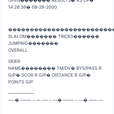
OPEN
�������
RESULTS
�
AS OF
�
14:28:36
�
08-29-2000
������������������������
SLALOM
�������
TRICKS
������
JUMPING
�������
OVERALL
SKIER
NAME
��������
TM/DV
�
BYS/PASS R
G/P
�
SCOR R G/P
�
DISTANCE R G/P
�
POINTS G/P
——————
—–
�
——– – — —– – —
�
——– – —
�
—— —