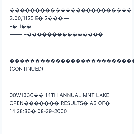
������������������������
3.00/1125 E
�
2
���
—
–
�
1
��
——– –
���������������
������������������������
(CONTINUED)
00W133C
��
14TH ANNUAL MNT LAKE
OPEN
�������
RESULTS
�
AS OF
�
14:28:36
�
08-29-2000