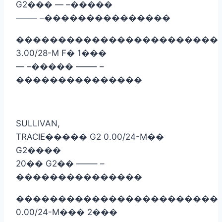
G2
���
— –
�����
——– –
���������������
������������������������
3.00/28-M F
�
1
���
— –
�����
——– –
���������������
SULLIVAN,
TRACIE
�����
G2 0.00/24-M
��
G2
����
20
��
G2
��
——– –
���������������
������������������������
0.00/24-M
���
2
���