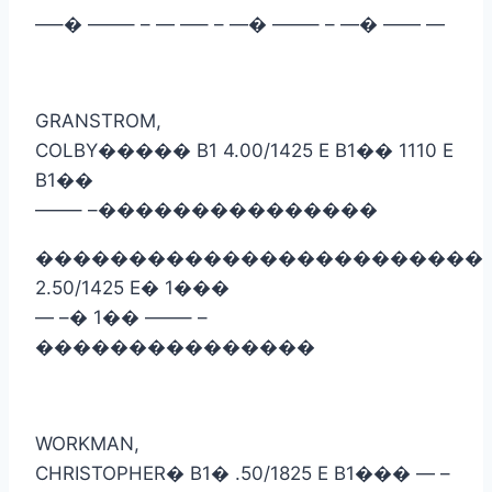
—–
�
——– – — —– – —
�
——– – —
�
—— —
GRANSTROM,
COLBY
�����
B1 4.00/1425 E B1
��
1110 E
B1
��
——– –
���������������
������������������������
2.50/1425 E
�
1
���
— –
�
1
��
——– –
���������������
WORKMAN,
CHRISTOPHER
�
B1
�
.50/1825 E B1
���
— –