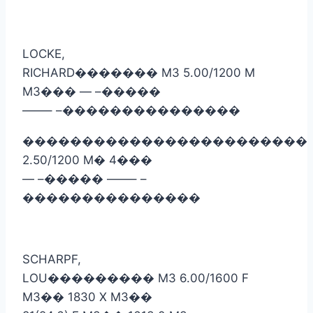
LOCKE,
RICHARD
�������
M3 5.00/1200 M
M3
���
— –
�����
——– –
���������������
������������������������
2.50/1200 M
�
4
���
— –
�����
——– –
���������������
SCHARPF,
LOU
���������
M3 6.00/1600 F
M3
��
1830 X M3
��