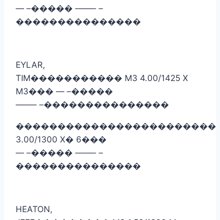
— –
�����
——– –
���������������
EYLAR,
TIM
�����������
M3 4.00/1425 X
M3
���
— –
�����
——– –
���������������
������������������������
3.00/1300 X
�
6
���
— –
�����
——– –
���������������
HEATON,