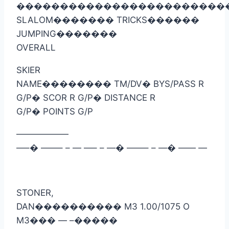
������������������������
SLALOM
�������
TRICKS
������
JUMPING
�������
OVERALL
SKIER
NAME
��������
TM/DV
�
BYS/PASS R
G/P
�
SCOR R G/P
�
DISTANCE R
G/P
�
POINTS G/P
——————
—–
�
——– – — —– – —
�
——– – —
�
—— —
STONER,
DAN
����������
M3 1.00/1075 O
M3
���
— –
�����