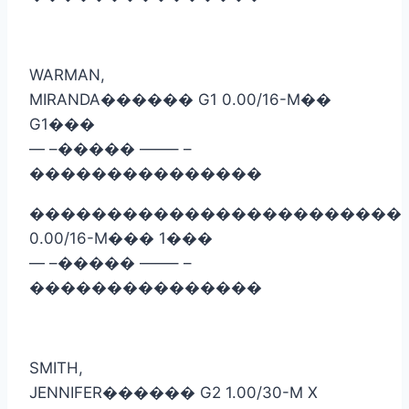
WARMAN,
MIRANDA
������
G1 0.00/16-M
��
G1
���
— –
�����
——– –
���������������
������������������������
0.00/16-M
���
1
���
— –
�����
——– –
���������������
SMITH,
JENNIFER
������
G2 1.00/30-M X