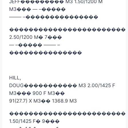
JEFF
���������
M3 1.50/1200 M
M3
���
— –
�����
——– –
���������������
������������������������
2.50/1200 M
�
7
���
— –
�����
——– –
���������������
HILL,
DOUG
�����������
M3 2.00/1425 F
M3
���
900 F M3
��
91(27.7) X M3
��
1368.9 M3
������������������������
1.50/1425 F
�
9
���