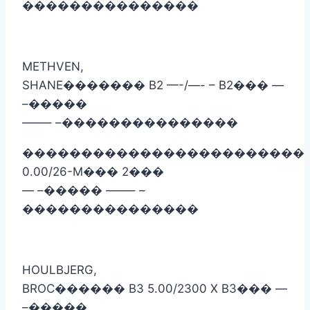
���������������
METHVEN,
SHANE
�������
B2 —-/—- – B2
���
—
–
�����
——– –
���������������
������������������������
0.00/26-M
���
2
���
— –
�����
——– –
���������������
HOULBJERG,
BROC
������
B3 5.00/2300 X B3
���
—
–
�����