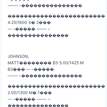
——– –
���������������
������������������������
4.25/1600 X
�
2
���
— –
�����
——– –
���������������
JOHNSON,
MATT
��������
B3 5.00/1425 M
B3
���
— –
�����
——– –
���������������
������������������������
2.00/1300 M
�
1
���
— –
�����
——– –
���������������