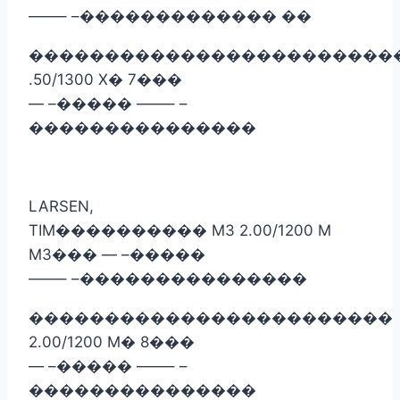
——– –
�������������
��
������������������������
.50/1300 X
�
7
���
— –
�����
——– –
���������������
LARSEN,
TIM
����������
M3 2.00/1200 M
M3
���
— –
�����
——– –
���������������
������������������������
2.00/1200 M
�
8
���
— –
�����
——– –
���������������